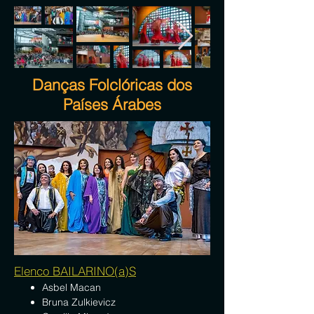
Danças Folclóricas dos
Países Árabes
Elenco BAILARINO(a)S
Asbel Macan
Bruna Zulkievicz