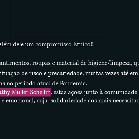
lém dele um compromisso Étnico!!
ntimentos, roupas e material de higiene/limpeza, q
uação de risco e precariedade, muitas vezes até e
s no período atual de Pandemia.
thy Müller Schellin
, estas ações junto à comunidade 
o e emocional, cuja solidariedade aos mais necessi